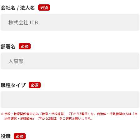
会社名 / 法人名
必須
部署名
必須
職種タイプ
必須
学校・教育関係者の方は「教育・学校経営」（下から3番目）を、自治体・行政機関の方は「自
治体運営・地域観光」（下から2番目）をご選択お願いします。
役職
必須